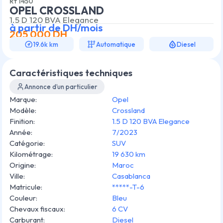
Rf
1450
OPEL CROSSLAND
1.5 D 120 BVA Elegance
à partir de
DH/mois
205 000
DH
19.6k km
Automatique
Diesel
Caractéristiques techniques
Annonce d’un particulier
Marque
:
Opel
Modèle
:
Crossland
Finition
:
1.5 D 120 BVA Elegance
Année
:
7/2023
Catégorie
:
SUV
Kilométrage
:
19 630 km
Origine
:
Maroc
Ville
:
Casablanca
Matricule
:
*****-T-6
Couleur
:
Bleu
Chevaux fiscaux
:
6 CV
Carburant
:
Diesel