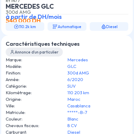
Rf
1477
MERCEDES GLC
300d AMG
à partir de
DH/mois
540 000
DH
110.2k km
Automatique
Diesel
Caractéristiques techniques
Annonce d’un particulier
Marque
:
Mercedes
Modèle
:
GLC
Finition
:
300d AMG
Année
:
6/2020
Catégorie
:
SUV
Kilométrage
:
110 203 km
Origine
:
Maroc
Ville
:
Casablanca
Matricule
:
*****-B-7
Couleur
:
Blanc
Chevaux fiscaux
:
8 CV
Carburant
:
Diesel