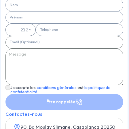
Nom
Prénom
Téléphone
🇲🇦
+212
Email (Optionnel)
J'accepte les
conditions générales
est
la politique de
confidentialité.
Être rappelée
Contactez-nous
90, Bd Moulay Slimane, Casablanca 20250