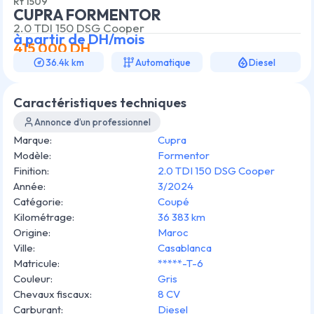
Rf
1509
CUPRA FORMENTOR
2.0 TDI 150 DSG Cooper
à partir de
DH/mois
415 000
DH
36.4k km
Automatique
Diesel
Caractéristiques techniques
Annonce d’un professionnel
Marque
:
Cupra
Modèle
:
Formentor
Finition
:
2.0 TDI 150 DSG Cooper
Année
:
3/2024
Catégorie
:
Coupé
Kilométrage
:
36 383 km
Origine
:
Maroc
Ville
:
Casablanca
Matricule
:
*****-T-6
Couleur
:
Gris
Chevaux fiscaux
:
8 CV
Carburant
:
Diesel