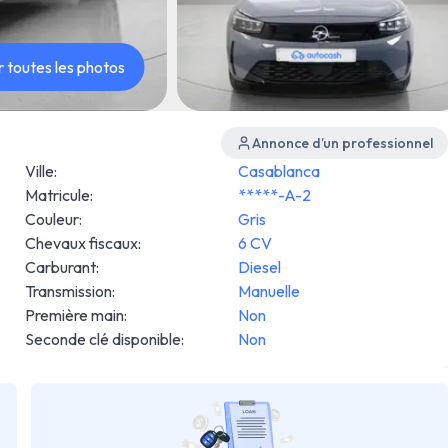
r toutes les photos
Annonce d’un professionnel
Ville
:
Casablanca
Matricule
:
*****-A-2
Couleur
:
Gris
Chevaux fiscaux
:
6 CV
Carburant
:
Diesel
Transmission
:
Manuelle
Première main
:
Non
Seconde clé disponible
:
Non