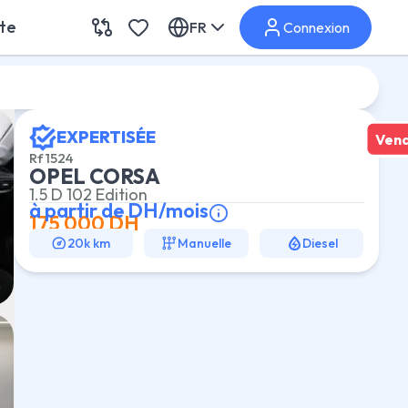
ite
FR
Connexion
EXPERTISÉE
Ven
Rf
1524
OPEL CORSA
1.5 D 102 Edition
à partir de
DH/mois
175 000
DH
20k km
Manuelle
Diesel