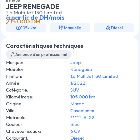
Rf
1528
JEEP RENEGADE
1.6 MultiJet 130 Limited
à partir de
DH/mois
215 000
DH
105k km
Manuelle
Diesel
Caractéristiques techniques
Annonce d’un professionnel
Marque
:
Jeep
Modèle
:
Renegade
Finition
:
1.6 MultiJet 130 Limited
Année
:
1/2022
Catégorie
:
SUV
Kilométrage
:
105 000 km
Origine
:
Maroc
Ville
:
Casablanca
Matricule
:
*****-B-22
Couleur
:
Bleu
Chevaux fiscaux
:
6 CV
Carburant
:
Diesel