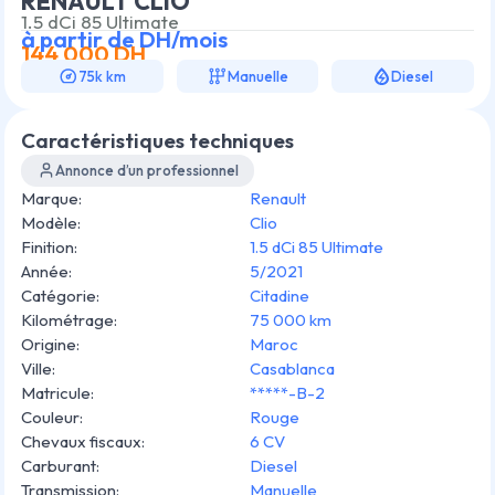
RENAULT CLIO
1.5 dCi 85 Ultimate
à partir de
DH/mois
144 000
DH
75k km
Manuelle
Diesel
Caractéristiques techniques
Annonce d’un professionnel
Marque
:
Renault
Modèle
:
Clio
Finition
:
1.5 dCi 85 Ultimate
Année
:
5/2021
Catégorie
:
Citadine
Kilométrage
:
75 000 km
Origine
:
Maroc
Ville
:
Casablanca
Matricule
:
*****-B-2
Couleur
:
Rouge
Chevaux fiscaux
:
6 CV
Carburant
:
Diesel
Transmission
:
Manuelle