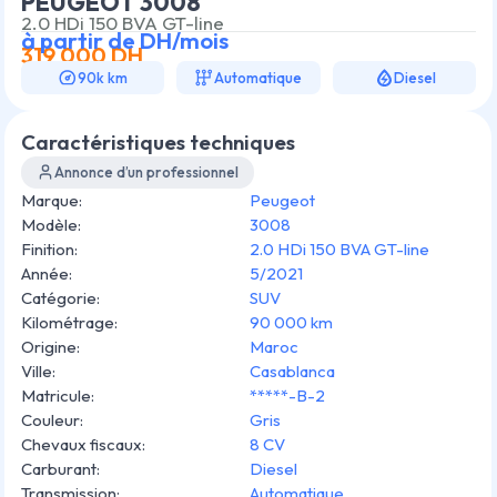
PEUGEOT 3008
2.0 HDi 150 BVA GT-line
à partir de
DH/mois
319 000
DH
90k km
Automatique
Diesel
Caractéristiques techniques
Annonce d’un professionnel
Marque
:
Peugeot
Modèle
:
3008
Finition
:
2.0 HDi 150 BVA GT-line
Année
:
5/2021
Catégorie
:
SUV
Kilométrage
:
90 000 km
Origine
:
Maroc
Ville
:
Casablanca
Matricule
:
*****-B-2
Couleur
:
Gris
Chevaux fiscaux
:
8 CV
Carburant
:
Diesel
Transmission
:
Automatique