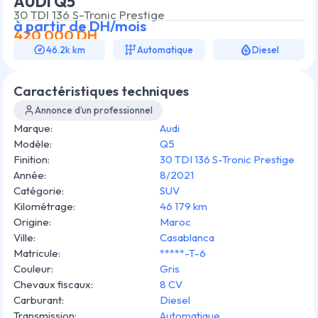
AUDI Q5
30 TDI 136 S-Tronic Prestige
à partir de
DH/mois
420 000
DH
46.2k km
Automatique
Diesel
Caractéristiques techniques
Annonce d’un professionnel
Marque
:
Audi
Modèle
:
Q5
Finition
:
30 TDI 136 S-Tronic Prestige
Année
:
8/2021
Catégorie
:
SUV
Kilométrage
:
46 179 km
Origine
:
Maroc
Ville
:
Casablanca
Matricule
:
*****-T-6
Couleur
:
Gris
Chevaux fiscaux
:
8 CV
Carburant
:
Diesel
Transmission
:
Automatique