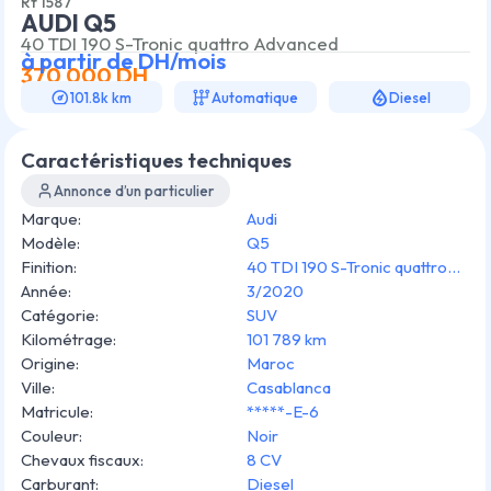
Rf
1587
AUDI Q5
40 TDI 190 S-Tronic quattro Advanced
à partir de
DH/mois
370 000
DH
101.8k km
Automatique
Diesel
Caractéristiques techniques
Annonce d’un particulier
Marque
:
Audi
Modèle
:
Q5
Finition
:
40 TDI 190 S-Tronic quattro
Année
:
Advanced
3/2020
Catégorie
:
SUV
Kilométrage
:
101 789 km
Origine
:
Maroc
Ville
:
Casablanca
Matricule
:
*****-E-6
Couleur
:
Noir
Chevaux fiscaux
:
8 CV
Carburant
:
Diesel