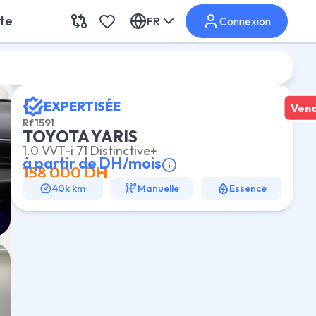
ite
FR
Connexion
EXPERTISÉE
Ven
Rf
1591
TOYOTA YARIS
1.0 VVT-i 71 Distinctive+
à partir de
DH/mois
158 000
DH
40k km
Manuelle
Essence