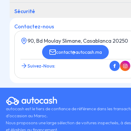
Sécurité
Contactez-nous
90, Bd Moulay Slimane, Casablanca 20250
contact@autocash.ma
Suivez-Nous:
autocash est le tiers de confiance de référence dans les transact
d’occasion au Maroc.
Nous proposons une large sélection de voitures inspecteés, à des
et éligibles au financement.