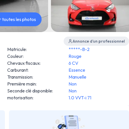
r toutes les photos
Annonce d’un professionnel
Matricule
:
*****-B-2
Couleur
:
Rouge
Chevaux fiscaux
:
6 CV
Carburant
:
Essence
Transmission
:
Manuelle
Première main
:
Non
Seconde clé disponible
:
Non
motorisation
:
1.0 VVT-i 71