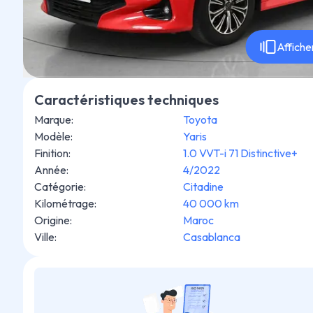
Affiche
Caractéristiques techniques
Marque
:
Toyota
Modèle
:
Yaris
Finition
:
1.0 VVT-i 71 Distinctive+
Année
:
4/2022
Catégorie
:
Citadine
Kilométrage
:
40 000 km
Origine
:
Maroc
Ville
:
Casablanca