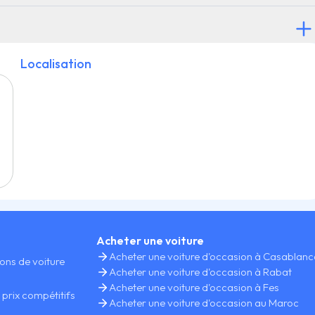
Localisation
Acheter une voiture
Acheter une voiture d'occasion à Casablan
ions de voiture
Acheter une voiture d'occasion à Rabat
Acheter une voiture d'occasion à Fes
 prix compétitifs
Acheter une voiture d'occasion au Maroc