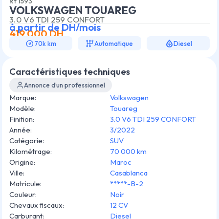
Rf
1593
VOLKSWAGEN TOUAREG
3.0 V6 TDI 259 CONFORT
à partir de
DH/mois
419 000
DH
70k km
Automatique
Diesel
Caractéristiques techniques
Annonce d’un professionnel
Marque
:
Volkswagen
Modèle
:
Touareg
Finition
:
3.0 V6 TDI 259 CONFORT
Année
:
3/2022
Catégorie
:
SUV
Kilométrage
:
70 000 km
Origine
:
Maroc
Ville
:
Casablanca
Matricule
:
*****-B-2
Couleur
:
Noir
Chevaux fiscaux
:
12 CV
Carburant
:
Diesel