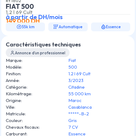
Rf
1602
FIAT 500
1.2 l 69 Cult
à partir de
DH/mois
149 000
DH
55k km
Automatique
Essence
Caractéristiques techniques
Annonce d’un professionnel
Marque
:
Fiat
Modèle
:
500
Finition
:
1.2 l 69 Cult
Année
:
3/2023
Catégorie
:
Citadine
Kilométrage
:
55 000 km
Origine
:
Maroc
Ville
:
Casablanca
Matricule
:
*****-B-2
Couleur
:
Gris
Chevaux fiscaux
:
7 CV
Carburant
:
Essence