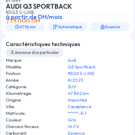
Rf
1669
AUDI Q3 SPORTBACK
RSQ3 S-LINE
à partir de
DH/mois
775 000
DH
47.9k km
Automatique
Essence
Caractéristiques techniques
Annonce d’un particulier
Marque
:
Audi
Modèle
:
Q3 Sportback
Finition
:
RSQ3 S-LINE
Année
:
8/2023
Catégorie
:
SUV
Kilométrage
:
47 862 km
Origine
:
Importée
Ville
:
Casablanca
Matricule
:
*****-E-1
Couleur
:
Gris
Chevaux fiscaux
:
14 CV
Carburant
:
Essence