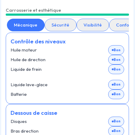
Carrosserie et esthétique
Mécanique
Sécurité
Visibilité
Confort
Contrôle des niveaux
Huile moteur
Bon
Huile de direction
Bon
Liquide de frein
Bon
Liquide lave-glace
Bon
Batterie
Bon
Dessous de caisse
Disques
Bon
Bras direction
Bon