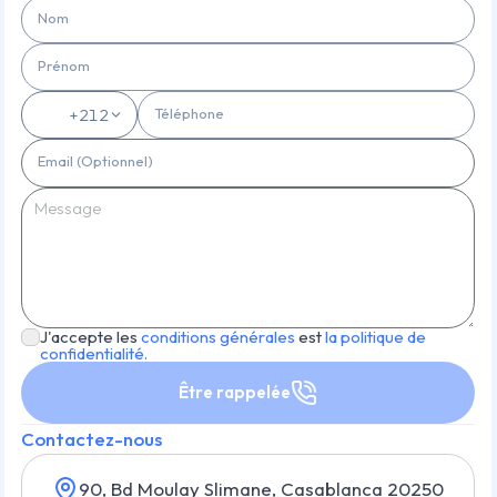
Nom
Prénom
Téléphone
🇲🇦
+212
Email (Optionnel)
J'accepte les
conditions générales
est
la politique de
confidentialité.
Être rappelée
Contactez-nous
90, Bd Moulay Slimane, Casablanca 20250